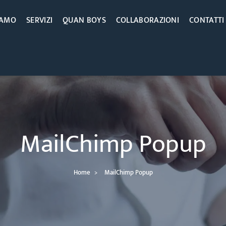
IAMO
SERVIZI
QUAN BOYS
COLLABORAZIONI
CONTATTI
MailChimp Popup
Home
MailChimp Popup