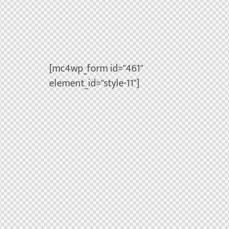
[mc4wp_form id="461"
element_id="style-11"]